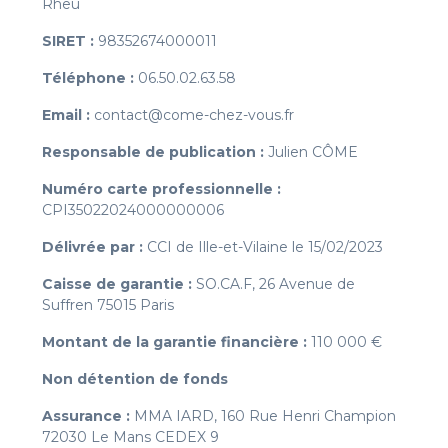
Rheu
SIRET :
98352674000011
Téléphone :
06.50.02.63.58
Email :
contact@come-chez-vous.fr
Responsable de publication :
Julien CÔME
Numéro carte professionnelle :
CPI35022024000000006
Délivrée par :
CCI de Ille-et-Vilaine le 15/02/2023
Caisse de garantie :
SO.CA.F, 26 Avenue de
Suffren 75015 Paris
Montant de la garantie financière :
110 000 €
Non détention de fonds
Assurance :
MMA IARD, 160 Rue Henri Champion
72030 Le Mans CEDEX 9